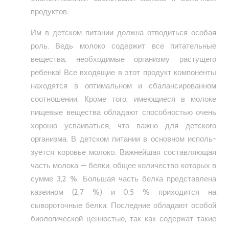
продуктов.
Им в детском питании должна отводиться особая
роль. Ведь молоко содержит все пита­тельные
вещества, необходимые организму растущего
ребенка! Все входящие в этот про­дукт компоненты
находятся в оптимальном и сбалансированном
соотношении. Кроме того, имеющиеся в молоке
пищевые вещества обладают способностью очень
хорошо усва­иваться, что важно для детского
организма. В детском питании в основном исполь­
зуется коровье молоко. Важнейшая состав­ляющая
часть молока — белки, общее коли­чество которых в
сумме 3,2 %. Большая часть белка представлена
казеином (2,7 %) и 0,5 % приходится на
сывороточные белки. Последние обладают особой
биологической ценностью, так как содержат такие