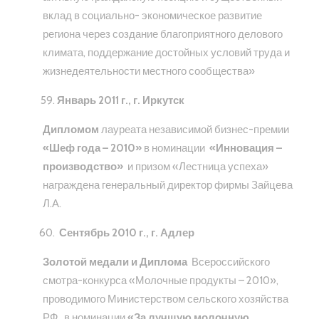
вклад в социально- экономическое развитие
региона через создание благоприятного делового
климата, поддержание достойных условий труда и
жизнедеятельности местного сообщества»
Январь 2011 г., г. Иркутск
Дипломом
лауреата независимой бизнес-премии
«Шеф года – 2010»
в номинации
«Инновация –
производство»
и призом «Лестница успеха»
награждена генеральный директор фирмы Зайцева
Л.А.
Сентябрь 2010 г.,
г.
Адлер
Золотой медали и Диплома
Всероссийского
смотра-конкурса «Молочные продукты – 2010»,
проводимого Министерством сельского хозяйства
РФ, в номинации
«За лучшую молочную